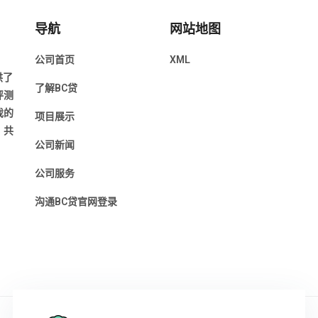
导航
网站地图
公司首页
XML
供了
了解BC贷
评测
戏的
项目展示
，共
公司新闻
公司服务
沟通BC贷官网登录