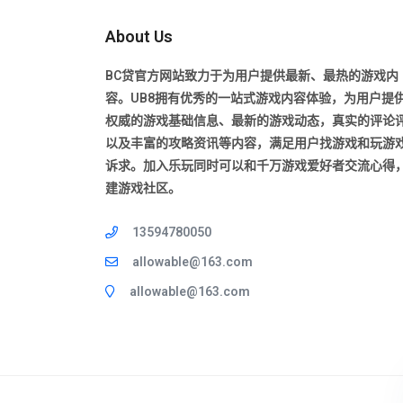
About Us
BC贷官方网站致力于为用户提供最新、最热的游戏内
容。UB8拥有优秀的一站式游戏内容体验，为用户提
权威的游戏基础信息、最新的游戏动态，真实的评论
以及丰富的攻略资讯等内容，满足用户找游戏和玩游
诉求。加入乐玩同时可以和千万游戏爱好者交流心得
建游戏社区。
13594780050
allowable@163.com
allowable@163.com