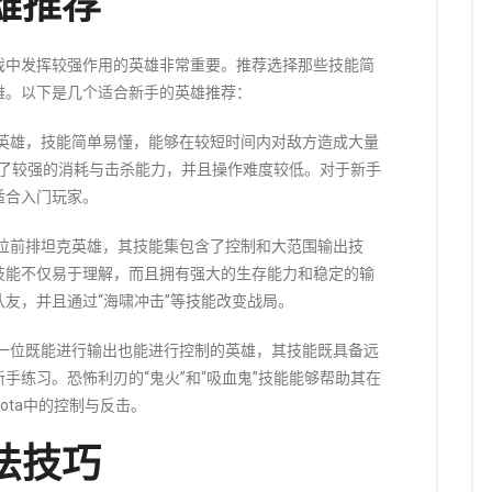
雄推荐
戏中发挥较强作用的英雄非常重要。推荐选择那些技能简
雄。以下是几个适合新手的英雄推荐：
型英雄，技能简单易懂，能够在较短时间内对敌方造成大量
具备了较强的消耗与击杀能力，并且操作难度较低。对于新手
适合入门玩家。
一位前排坦克英雄，其技能集包含了控制和大范围输出技
技能不仅易于理解，而且拥有强大的生存能力和稳定的输
友，并且通过“海啸冲击”等技能改变战局。
是一位既能进行输出也能进行控制的英雄，其技能既具备远
手练习。恐怖利刃的“鬼火”和“吸血鬼”技能能够帮助其在
ota中的控制与反击。
法技巧