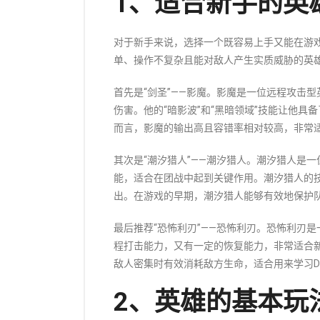
1、适合新手的英
对于新手来说，选择一个既容易上手又能在游
单、操作不复杂且能对敌人产生实质威胁的英
首先是“剑圣”——影魔。影魔是一位远程攻击
伤害。他的“暗影波”和“黑暗领域”技能让他
而言，影魔的输出高且容错率相对较高，非常
其次是“潮汐猎人”——潮汐猎人。潮汐猎人是
能，适合在团战中起到关键作用。潮汐猎人的
出。在游戏的早期，潮汐猎人能够有效地保护队
最后推荐“恐怖利刃”——恐怖利刃。恐怖利刃
程打击能力，又有一定的恢复能力，非常适合新
敌人密集时有效消耗敌方生命，适合用来学习D
2、英雄的基本玩