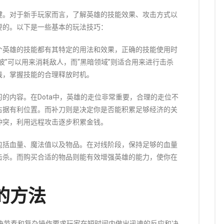
键。对于新手玩家而言，了解英雄的技能效果、攻击方式以
要的。以下是一些基本的玩法技巧：
个英雄的技能都有其特定的用法和效果，正确的技能使用时
波”可以用来消耗敌人，而“黑暗领域”则适合用来进行击杀
践，掌握技能的合理释放时机。
的内容。在Dota中，英雄的走位非常重要，合理的走位不
占据有利位置。而补刀则是决定你是否能积累足够经济的关
冲突，利用远程攻击逐步积累金钱。
包括血量、魔法值以及物品。在对线阶段，保持足够的血量
击杀。而购买合适的物品则能有效增强英雄的能力，使你在
的方法
的快节奏和复杂操作要求玩家在短时间内做出迅速的反应和决