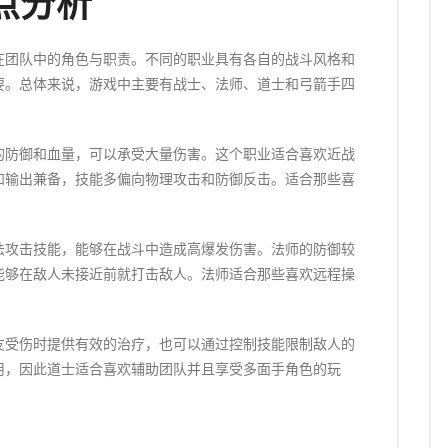
点分析
在团队中的角色与职责。不同的职业具有各自的战斗风格和
要。总体来说，游戏中主要有战士、法师、道士和弓箭手四
的防御和血量，可以承受大量伤害。这个职业适合喜欢近战
和输出兼备，技能多偏向物理攻击和防御反击。适合那些喜
法攻击技能，能够在战斗中造成高爆发伤害。法师的防御较
能够在敌人未接近前就打击敌人。法师适合那些喜欢远程操
友受伤时提供有效的治疗，也可以通过控制技能限制敌人的
用，因此道士适合喜欢辅助团队并且享受多面手角色的玩